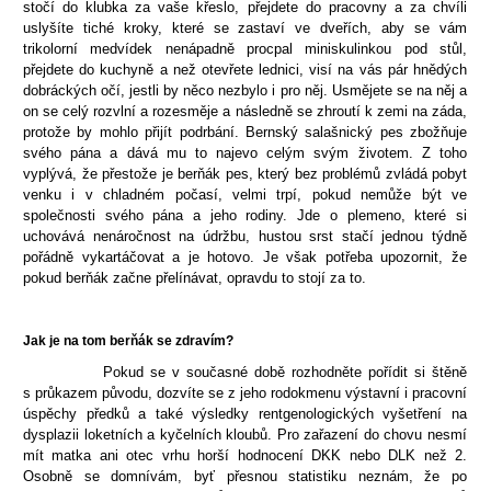
stočí do klubka za vaše křeslo, přejdete do pracovny a za chvíli
uslyšíte tiché kroky, které se zastaví ve dveřích, aby se vám
trikolorní medvídek nenápadně procpal miniskulinkou pod stůl,
přejdete do kuchyně a než otevřete lednici, visí na vás pár hnědých
dobráckých očí, jestli by něco nezbylo i pro něj. Usmějete se na něj a
on se celý rozvlní a rozesměje a následně se zhroutí k zemi na záda,
protože by mohlo přijít podrbání. Bernský salašnický pes zbožňuje
svého pána a dává mu to najevo celým svým životem. Z toho
vyplývá, že přestože je berňák pes, který bez problémů zvládá pobyt
venku i v chladném počasí, velmi trpí, pokud nemůže být ve
společnosti svého pána a jeho rodiny. Jde o plemeno, které si
uchovává nenáročnost na údržbu, hustou srst stačí jednou týdně
pořádně vykartáčovat a je hotovo. Je však potřeba upozornit, že
pokud berňák začne přelínávat, opravdu to stojí za to.
Jak je na tom berňák se zdravím?
Pokud se v současné době rozhodněte pořídit si štěně
s průkazem původu, dozvíte se z jeho rodokmenu výstavní i pracovní
úspěchy předků a také výsledky rentgenologických vyšetření na
dysplazii loketních a kyčelních kloubů. Pro zařazení do chovu nesmí
mít matka ani otec vrhu horší hodnocení DKK nebo DLK než 2.
Osobně se domnívám, byť přesnou statistiku neznám, že po