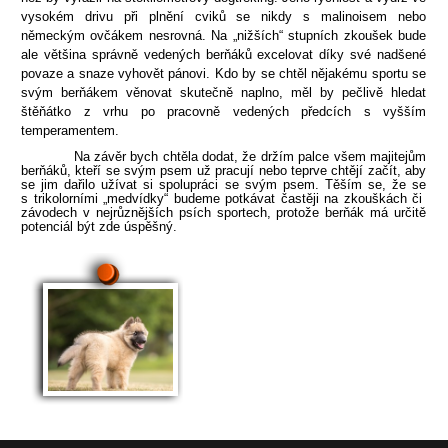
vysokém drivu při plnění cviků se nikdy s malinoisem nebo
německým ovčákem nesrovná. Na „nižších“ stupních zkoušek bude
ale většina správně vedených berňáků excelovat díky své nadšené
povaze a snaze vyhovět pánovi. Kdo by se chtěl nějakému sportu se
svým berňákem věnovat skutečně naplno, měl by pečlivě hledat
štěňátko z vrhu po pracovně vedených předcích s vyšším
temperamentem.
Na závěr bych chtěla dodat, že držím palce všem majitejům
berňáků, kteří se svým psem už pracují nebo teprve chtějí začít, aby
se jim dařilo užívat si spolupráci se svým psem. Těším se, že se
s trikolorními „medvídky“ budeme potkávat častěji na zkouškách či
závodech v nejrůznějších psích sportech, protože berňák má určitě
potenciál být zde úspěšný.