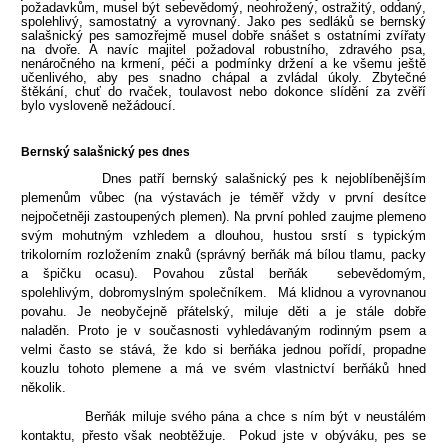
požadavkům, musel být sebevědomý, neohrožený, ostražitý, oddaný,
spolehlivý, samostatný a vyrovnaný. Jako pes sedláků se bernský
salašnický pes samozřejmě musel dobře snášet s ostatními zvířaty
na dvoře. A navíc majitel požadoval robustního, zdravého psa,
nenáročného na krmení, péči a podmínky držení a ke všemu ještě
učenlivého, aby pes snadno chápal a zvládal úkoly. Zbytečné
štěkání, chuť do rvaček, toulavost nebo dokonce slídění za zvěří
bylo vysloveně nežádoucí.
Bernský salašnický pes dnes
Dnes patří bernský salašnický pes k nejoblíbenějším
plemenům vůbec (na výstavách je téměř vždy v první desítce
nejpočetněji zastoupených plemen). Na první pohled zaujme plemeno
svým mohutným vzhledem a dlouhou, hustou srstí s typickým
trikolorním rozložením znaků (správný berňák má bílou tlamu, packy
a špičku ocasu). Povahou zůstal berňák sebevědomým,
spolehlivým, dobromyslným společníkem. Má klidnou a vyrovnanou
povahu. Je neobyčejně přátelský, miluje děti a je stále dobře
naladěn. Proto je v současnosti vyhledávaným rodinným psem a
velmi často se stává, že kdo si berňáka jednou pořídí, propadne
kouzlu toh
oto plemene a má ve svém vlastnictví berňáků hned
několik.
Berňák miluje svého pána a chce s ním být v neustálém
kontaktu, přesto však neobtěžuje. Pokud jste v obýváku, pes se