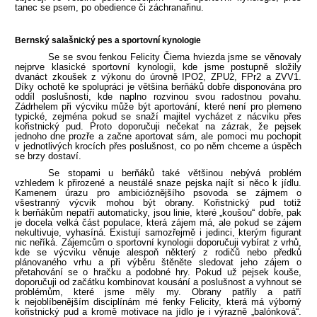
tanec se psem, po obedience či záchranařinu.
Bernský salašnický pes a sportovní kynologie
Se se svou fenkou Felicity Čierna hviezda jsme se věnovaly
nejprve klasické sportovní kynologii, kde jsme postupně složily
dvanáct zkoušek z výkonu do úrovně IPO2, ZPU2, FPr2 a ZVV1.
Díky ochotě ke spolupráci je většina berňáků dobře disponována pro
oddíl poslušnosti, kde naplno rozvinou svou radostnou povahu.
Zádrhelem při výcviku může být aportování, které není pro plemeno
typické, zejména pokud se snaží majitel vycházet z nácviku přes
kořistnický pud. Proto doporučuji nečekat na zázrak, že pejsek
jednoho dne prozře a začne aportovat sám, ale pomoci mu pochopit
v jednotlivých krocích přes poslušnost, co po něm chceme a úspěch
se brzy dostaví.
Se stopami u berňáků také většinou nebývá problém
vzhledem k přirozené a neustálé snaze pejska najít si něco k jídlu.
Kamenem úrazu pro ambicióznějšího psovoda se zájmem o
všestranný výcvik mohou být obrany. Kořistnický pud totiž
k berňákům nepatří automaticky, jsou linie, které „koušou“ dobře, pak
je docela velká část populace, která zájem má, ale pokud se zájem
nekultivuje, vyhasíná. Existují samozřejmě i jedinci, kterým figurant
nic neříká. Zájemcům o sportovní kynologii doporučuji vybírat z vrhů,
kde se výcviku věnuje alespoň některý z rodičů nebo předků
plánovaného vrhu a při výběru štěněte sledovat jeho zájem o
přetahování se o hračku a podobné hry. Pokud už pejsek kouše,
doporučuji od začátku kombinovat kousání a poslušnost a vyhnout se
problémům, které jsme měly my. Obrany patřily a patří
k nejoblíbenějším disciplínám mé fenky Felicity, která má výborný
kořistnický pud a kromě motivace na jídlo je i výrazně „balónková“.