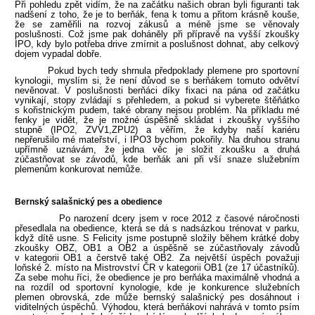
Při pohledu zpět vidím, že na začátku našich obran byli figuranti tak
nadšení z toho, že je to berňák, fena k tomu a přitom krásně kouše,
že se zaměřili na rozvoj zákusů a méně jsme se věnovaly
poslušnosti. Což jsme pak doháněly při přípravě na vyšší zkoušky
IPO, kdy bylo potřeba drive zmírnit a poslušnost dohnat, aby celkový
dojem vypadal dobře.
Pokud bych tedy shrnula předpoklady plemene pro sportovní
kynologii, myslím si, že není důvod se s berňákem tomuto odvětví
nevěnovat. V poslušnosti berňáci díky fixaci na pána od začátku
vynikají, stopy zvládají s přehledem, a pokud si vyberete štěňátko
s kořistnickým pudem, také obrany nejsou problém. Na příkladu mé
fenky je vidět, že je možné úspěšně skládat i zkoušky vyššího
stupně (IPO2, ZVV1,ZPU2) a věřím, že kdyby naší kariéru
nepřerušilo mé mateřství, i IPO3 bychom pokořily. Na druhou stranu
upřímně uznávám, že jedna věc je složit zkoušku a druhá
zúčastňovat se závodů, kde berňák ani při vší snaze služebním
plemenům konkurovat nemůže.
Bernský salašnický pes a obedience
Po narození dcery jsem v roce 2012 z časové náročnosti
přesedlala na obedience, která se dá s nadsázkou trénovat v parku,
když dítě usne. S Felicity jsme postupně složily během krátké doby
zkoušky OBZ, OB1 a OB2 a úspěšně se zúčastňovaly závodů
v kategorii OB1 a čerstvě také OB2. Za největší úspěch považuji
loňské 2. místo na Mistrovství ČR v kategorii OB1 (ze 17 účastníků).
Za sebe mohu říci, že obedience je pro berňáka maximálně vhodná a
na rozdíl od sportovní kynologie, kde je konkurence služebních
plemen obrovská, zde může bernský salašnický pes dosáhnout i
viditelných úspěchů. Výhodou, která berňákovi nahrává v tomto psím