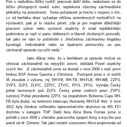
Pes s nadváhou těžko vydrží pracovat delší dobu, nedostane se do
těžko přístupných úseků sutin, nepřekoná všechny záchranářské
překážky na poslušnosti. Tento požadavek je trochu v rozporu s tím,
co od berňáka dnes vyžaduje většina exteriérových rozhodčích na
výstavách, pak je to otázka priorit, zda je pro majitele důležitější
pracovní výkon nebo výstavní úspěchy. A snad nejdůležitější
podmínkou je najít si partu obětavých a hlavně zkušených psovodů,
tak jako se nám to poštěstilo s Jihočeskou záchrannou brigádou
kynologů. Individuálně nebo se špatnými pomocníky se pes
záchranář opravdu vycvičit nedá.“
Jako důkaz toho, že s berňákem je opravdu možné se
věnovat záchranařině na nejvyšší úrovni, dokládá Pavel úspěchy
svých fen: „K záchranařině jsme se dostali v roce 2008 s naší první
fenkou BSP Arinou Gasima z Chlístova. Postupně jsme s ní složili
35 zkoušek z výkonu, mj. RH-FB, RH-TB, RH-FLB, RH-WB, ZZP3,
ZVP3, ZLP3, ZLP/C, ZZP/C, ZTV/C, FPr3, ZPS1. Vyhrála Český
pohár lavinových psů ZLP3, Český pohár vodních prací ZVP3,
sutinový Pohár prezidenta ZZP3, na stopařském Bohemia Cupu RH-
FB byla druhá, na terénním Intercupu Humanity RH-FLB třetí. V roce
2012 byly členkou stříbrného reprezentačního družstva na MS FCI
družstev v kategorii TOP. Další fenu Alice Bona Fornax jsme si
pořídili v roce 2009 z cíleného pracovního spojení Ariny a krycího psa
právě od dr. Zörnera. Tak jako ostatní sourozenci Alice projevovala od