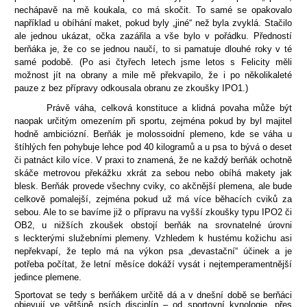
nechápavě na mě koukala, co má skočit. To samé se opakovalo
například u obíhání maket, pokud byly „jiné“ než byla zvyklá. Stačilo
ale jednou ukázat, očka zazářila a vše bylo v pořádku. Předností
berňáka je, že co se jednou naučí, to si pamatuje dlouhé roky v té
samé podobě. (Po asi čtyřech letech jsme letos s Felicity měli
možnost jít na obrany a mile mě překvapilo, že i po několikaleté
pauze z bez přípravy odkousala obranu ze zkoušky IPO1.)
Právě váha, celková konstituce a klidná povaha může být
naopak určitým omezením při sportu, zejména pokud by byl majitel
hodně ambiciózní. Berňák je molossoidní plemeno, kde se váha u
štíhlých fen pohybuje lehce pod 40 kilogramů a u psa to bývá o deset
či patnáct kilo více. V praxi to znamená, že ne každý berňák ochotně
skáče metrovou překážku xkrát za sebou nebo obíhá makety jak
blesk. Berňák provede všechny cviky, co akčnější plemena, ale bude
celkově pomalejší, zejména pokud už má více běhacích cviků za
sebou. Ale to se bavíme již o přípravu na vyšší zkoušky typu IPO2 či
OB2, u nižších zkoušek obstojí berňák na srovnatelné úrovni
s leckterými služebními plemeny. Vzhledem k hustému kožichu asi
nepřekvapí, že teplo má na výkon psa „devastační“ účinek a je
potřeba počítat, že letní měsíce dokáží vysát i nejtemperamentnější
jedince plemene.
Sportovat se tedy s berňákem určitě dá a v dnešní době se berňáci
objevují ve většině psích disciplín – od sportovní kynologie, přes