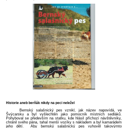
Historie aneb berňák nikdy na peci neležel
Bernský salašnický pes vznikl, jak název napovídá, ve
Švýcarsku a byl vyšlechtěn jako pomocník místních sedláků.
Pohyboval se především na statku, kde hlásil příchozí návštěvníky,
chránil svého pána, tahal menší vozíky s nákladem a byl kamarádem
jeho dětí. Aby bernský salašnický pes vyhověl takovýmto