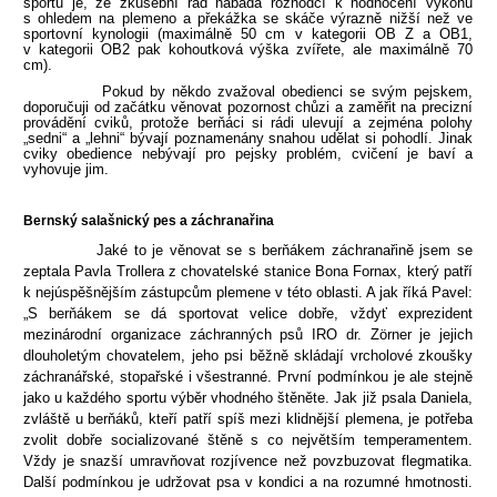
sportu je, že zkušební řád nabádá rozhodčí k hodnocení výkonu
s ohledem na plemeno a překážka se skáče výrazně nižší než ve
sportovní kynologii (maximálně 50 cm v kategorii OB Z a OB1,
v kategorii OB2 pak kohoutková výška zvířete, ale maximálně 70
cm).
Pokud by někdo zvažoval obedienci se svým pejskem,
doporučuji od začátku věnovat pozornost chůzi a zaměřit na precizní
provádění cviků, protože berňáci si rádi ulevují a zejména polohy
„sedni“ a „lehni“ bývají poznamenány snahou udělat si pohodlí. Jinak
cviky obedience nebývají pro pejsky problém, cvičení je baví a
vyhovuje jim.
Bernský salašnický pes a záchranařina
Jaké to je věnovat se s berňákem záchranařině jsem se
zeptala Pavla Trollera z chovatelské stanice Bona Fornax, který patří
k nejúspěšnějším zástupcům plemene v této oblasti. A jak říká Pavel:
„S berňákem se dá sportovat velice dobře, vždyť exprezident
mezinárodní organizace záchranných psů IRO dr. Zörner je jejich
dlouholetým chovatelem, jeho psi běžně skládají vrcholové zkoušky
záchranářské, stopařské i všestranné. První podmínkou je ale stejně
jako u každého sportu výběr vhodného štěněte. Jak již psala Daniela,
zvláště u berňáků, kteří patří spíš mezi klidnější plemena, je potřeba
zvolit dobře socializované štěně s co největším temperamentem.
Vždy je snazší umravňovat rozjívence než povzbuzovat flegmatika.
Další podmínkou je udržovat psa v kondici a na rozumné hmotnosti.