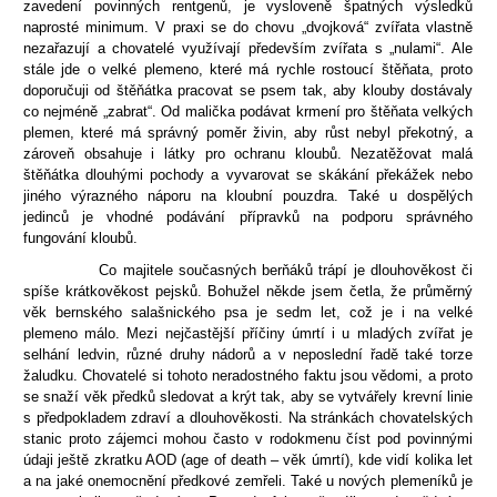
zavedení povinných rentgenů, je vysloveně špatných výsledků
naprosté minimum. V praxi se do chovu „dvojková“ zvířata vlastně
nezařazují a chovatelé využívají především zvířata s „nulami“. Ale
stále jde o velké plemeno, které má rychle rostoucí štěňata, proto
doporučuji od štěňátka pracovat se psem tak, aby klouby dostávaly
co nejméně „zabrat“. Od malička podávat krmení pro štěňata velkých
plemen, které má správný poměr živin, aby růst nebyl překotný, a
zároveň obsahuje i látky pro ochranu kloubů. Nezatěžovat malá
štěňátka dlouhými pochody a vyvarovat se skákání překážek nebo
jiného výrazného náporu na kloubní pouzdra. Také u dospělých
jedinců je vhodné podávání přípravků na podporu správného
fungování kloubů.
Co majitele současných berňáků trápí je dlouhověkost či
spíše krátkověkost pejsků. Bohužel někde jsem četla, že průměrný
věk bernského salašnického psa je sedm let, což je i na velké
plemeno málo. Mezi nejčastější příčiny úmrtí i u mladých zvířat je
selhání ledvin, různé druhy nádorů a v neposlední řadě také torze
žaludku. Chovatelé si tohoto neradostného faktu jsou vědomi, a proto
se snaží věk předků sledovat a krýt tak, aby se vytvářely krevní linie
s předpokladem zdraví a dlouhověkosti. Na stránkách chovatelských
stanic proto zájemci mohou často v rodokmenu číst pod povinnými
údaji ještě zkratku AOD (age of death – věk úmrtí), kde vidí kolika let
a na jaké onemocnění předkové zemřeli. Také u nových plemeníků je