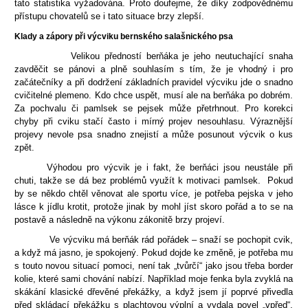
tato statistika vyžadována. Proto doufejme, že díky zodpovědnému
přístupu chovatelů se i tato situace brzy zlepší.
Klady a zápory při výcviku bernského salašnického psa
Velikou předností berňáka je jeho neutuchající snaha
zavděčit se pánovi a plně souhlasím s tím, že je vhodný i pro
začátečníky a při dodržení základních pravidel výcviku jde o snadno
cvičitelné plemeno. Kdo chce uspět, musí ale na berňáka po dobrém.
Za pochvalu či pamlsek se pejsek může přetrhnout. Pro korekci
chyby při cviku stačí často i mírný projev nesouhlasu. Výraznější
projevy nevole psa snadno znejistí a může posunout výcvik o kus
zpět.
Výhodou pro výcvik je i fakt, že berňáci jsou neustále při
chuti, takže se dá bez problémů využít k motivaci pamlsek. Pokud
by se někdo chtěl věnovat ale sportu více, je potřeba pejska v jeho
lásce k jídlu krotit, protože jinak by mohl jíst skoro pořád a to se na
postavě a následně na výkonu zákonitě brzy projeví.
Ve výcviku má berňák rád pořádek – snaží se pochopit cvik,
a když má jasno, je spokojený. Pokud dojde ke změně, je potřeba mu
s touto novou situací pomoci, není tak „tvůrčí“ jako jsou třeba border
kolie, které sami chování nabízí. Například moje fenka byla zvyklá na
skákání klasické dřevěné překážky, a když jsem jí poprvé přivedla
před skládací překážku s plachtovou výplní a vydala povel „vpřed“,