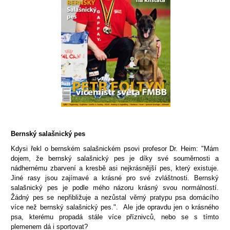
Bernský salašnický pes
Kdysi řekl o bernském salašnickém psovi profesor Dr. Heim: "Mám
dojem, že bernský salašnický pes je díky své souměrnosti a
nádhernému zbarvení a kresbě asi nejkrásnější pes, který existuje.
Jiné rasy jsou zajímavé a krásné pro své zvláštnosti. Bernský
salašnický pes je podle mého názoru krásný svou normálností.
Žádný pes se nepřibližuje a nezůstal věrný pratypu psa domácího
více než bernský salašnický pes.". Ale jde opravdu jen o krásného
psa, kterému propadá stále více příznivců, nebo se s tímto
plemenem dá i sportovat?