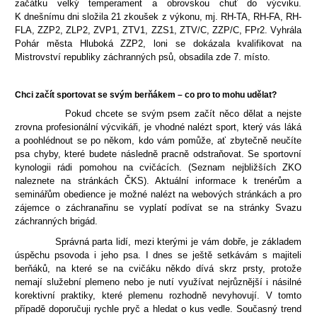
začátku velký temperament a obrovskou chuť do výcviku.
K dnešnímu dni složila 21 zkoušek z výkonu, mj. RH-TA, RH-FA, RH-
FLA, ZZP2, ZLP2, ZVP1, ZTV1,
ZZS1, ZTV/C, ZZP/C, FPr2. Vyhrála
Pohár města Hluboká ZZP2, loni se dokázala kvalifikovat na
Mistrovství republiky záchranných psů, obsadila zde 7. místo.
Chci začít sportovat se svým berňákem – co pro to mohu udělat?
Pokud chcete se svým psem začít něco dělat a nejste
zrovna profesionální výcvikáři, je vhodné nalézt sport, který vás láká
a poohlédnout se po někom, kdo vám pomůže, ať zbytečně neučíte
psa chyby, které budete následně pracně odstraňovat. Se sportovní
kynologii rádi pomohou na cvičácích. (Seznam nejbližších ZKO
naleznete na stránkách ČKS). Aktuální informace k trenérům a
seminářům obedience je možné nalézt na webových stránkách a pro
zájemce o záchranařinu se vyplatí podívat se na stránky Svazu
záchranných brigád.
Správná parta lidí, mezi kterými je vám dobře, je základem
úspěchu psovoda i jeho psa. I dnes se ještě setkávám s majiteli
berňáků, na které se na cvičáku někdo dívá skrz prsty, protože
nemají služební plemeno nebo je nutí využívat nejrůznější i násilné
korektivní praktiky, které plemenu rozhodně nevyhovují. V tomto
případě doporučuji rychle pryč a hledat o kus vedle. Současný trend