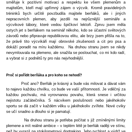
směřuje k pozitivní motivaci a respektu ke všem plemenům a
majitelům, kteří mají upřímný zájem o výcvik. Kromě pravidelných
tréninků bych určitě povzbudila majitele berňáků, ale i jiných
nepracovních plemen, aby jezdili na nejrůznější semináře a
výcvikové tábory, které vedou špičkoví lektoři. Zprvu jsem měla
ostych jet s berňákem na seminář někoho, kdo se účastní světových
závodů nebo připravuje republikovou elitu, ale brzy jsem přišla na to,
že právě tito výcvikáři mají obrovské zkušenosti a cit pro psa a
dokáží poradit na míru každému. Na druhou stranu jsem se nikdy
nevymlouvala na plemeno, ale snažila se poslouchat, co mi kdo radí,
a vybrat si z podnětů ty pro nás nejvhodnější.
Proč si pořídit berňáka a pro koho se nehodí?
Proč ano? Berňák je krásný a bude vás milovat a dávat vám
to najevo každou chvilku, co bude ve vaší přítomnosti. Je vděčný za
každou pochvalu, má vyrovnanou povahu, která snese i určitou
nejistotu začátečníka. S nácvikem poslušnosti nebo jakéhokoliv
sportu se dá začít v každém věku u jakéhokoliv zvířete. Nové cviky
se učí snadno a dlouho si je pamatují.
Na druhou stranu je potřeba počítat s již zmíněnými limity
plemene a mít reálné ambice – v teplém létě je berňák raději ve stínu,
než by vyrazil na stokilometrový dogtreking. Jeho rychlost a výdrž ve