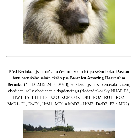
Před Kerinkou jsem měla tu čest mít sedm let po svém boku úžasnou
fenu bernského salašnického psa
Berenicu Amazing Heart alias
Berušku
(*1.12.2015-24. 4. 2023), se kterou jsem se věnovala pasení,
obedince, rally obedience a dogdancingu (složené zkoušky NHAT TS,
HWT TS, IHT1 TS, ZZO, ZOP, OBZ, OB1, ROZ, RO1, RO2,
MoD1- F1, DwD1, HtM1, MD1 a MoD2 - HtM2, DwD2, F2 a MD2).