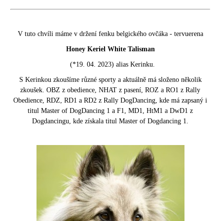
V tuto chvíli máme v držení fenku belgického ovčáka - tervuerena
Honey Keriel White Talisman
(*19. 04. 2023) alias Kerinku.
S Kerinkou zkoušíme různé sporty a aktuálně má složeno několik
zkoušek. OBZ z obedience, NHAT z pasení, ROZ a RO1 z Rally
Obedience, RDZ, RD1 a RD2 z Rally DogDancing, kde má zapsaný i
titul Master of DogDancing 1 a F1, MD1, HtM1 a DwD1 z
Dogdancingu, kde získala titul Master of Dogdancing 1.