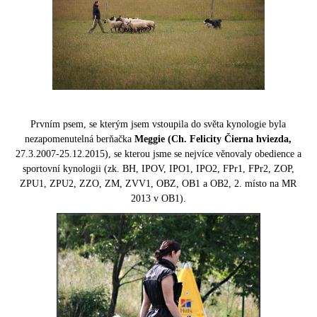
Prvním psem, se kterým jsem vstoupila do světa kynologie byla
nezapomenutelná
berňačka
Meggie (Ch. Felicity Čierna hviezda,
27.3.2007-25.12.2015), se kterou jsme se nejvíce věnovaly obedience a
sportovní kynologii
(zk. BH, IPOV, IPO1, IPO2, FPr1, FPr2, ZOP,
ZPU1, ZPU2, ZZO, ZM, ZVV1, OBZ, OB1 a OB2, 2. místo na MR
2013 v OB1).