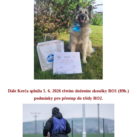
Dále Kerča splnila 5. 6. 2026 třetím složením zkoušky RO1 (89b.)
podmínky pro přestup do třídy RO2.